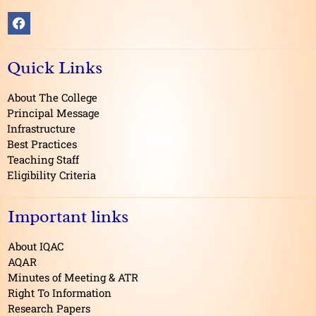
F
a
c
e
Quick Links
b
o
o
About The College
k
Principal Message
Infrastructure
Best Practices
Teaching Staff
Eligibility Criteria
Important links
About IQAC
AQAR
Minutes of Meeting & ATR
Right To Information
Research Papers