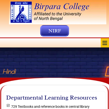
Skip
to
content
NIRF
Me
Hindi
Departmental Learning Resources
729 Textbooks and reference books in central library